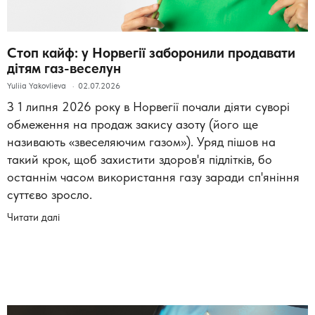
Стоп кайф: у Норвегії заборонили продавати
дітям газ-веселун
Yuliia Yakovlieva
02.07.2026
З 1 липня 2026 року в Норвегії почали діяти суворі
обмеження на продаж закису азоту (його ще
називають «звеселяючим газом»). Уряд пішов на
такий крок, щоб захистити здоров'я підлітків, бо
останнім часом використання газу заради сп'яніння
суттєво зросло.
Читати далі