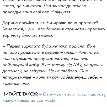
знала, це минеться. Тіло звикає до всього,
–
пригадує вона свої перші відчуття.
Дарина посміхається. Чи мріяла вона про таке?
Зізнається, що ні. Але бажання отримати норвезьку
зарплату було сильнішим.
–
Перша зарплата була не така радісна, бо я
почала працювати в середині місяця. Але потім,
коли отримала повну зарплатню, я відчула
неймовірний кайф. Я не залежу від NAV, не прошу
допомогу, не звітуюсь. Це і є свобода. Оце
найприємніше – коли ти сам забезпечуєш себе,
–
каже дівчина.
ЧИТАЙТЕ ТАКОЖ:
– Отримуючи зарплату, я щоразу
кажу: «Невже це все моє!»