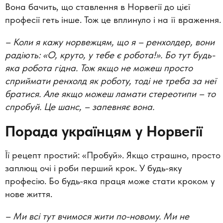
Вона бачить, що ставлення в Норвегії до цієї
професії геть інше. Тож це вплинуло і на її враження.
–
Коли я кажу норвежцям, що я – ренхолдер, вони
радіють: «О, круто, у тебе є робота!». Бо тут будь-
яка робота гідна. Тож якщо не можеш просто
сприймати ренхолд як роботу, тоді не треба за неї
братися. Але якщо можеш ламати стереотипи – то
спробуй. Це шанс,
–
запевняє вона.
Порада українцям у Норвегії
Її рецепт простий: «Пробуй». Якщо страшно, просто
заплющ очі і роби перший крок. У будь-яку
професію. Бо будь-яка праця може стати кроком у
нове життя.
–
Ми всі тут вчимося жити по-новому. Ми не