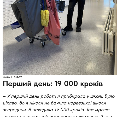
Фото:
Приват
Перший день: 19 000 кроків
–
У перший день роботи я прибирала у школі. Було
цікаво, бо я ніколи не бачила норвезької школи
зсередини. Я находила 19 000 кроків. Тож мріяла
тільки про одне: щоб ноги перестали гудіти. Але я