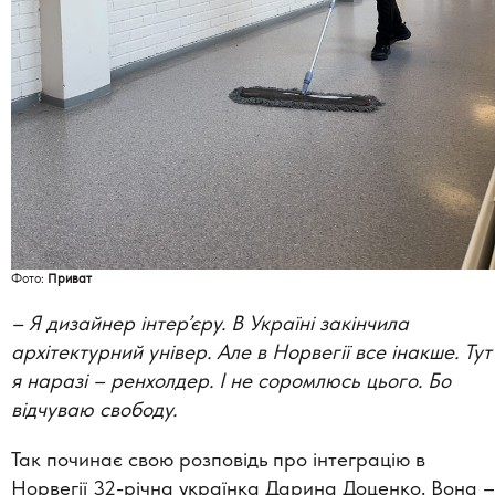
Фото:
Приват
–
Я дизайнер інтер’єру. В Україні закінчила
архітектурний універ. Але в Норвегії все інакше. Тут
я наразі – ренхолдер. І не соромлюсь цього. Бо
відчуваю свободу.
Так починає свою розповідь про інтеграцію в
Норвегії 32-річна українка Дарина Доценко. Вона –