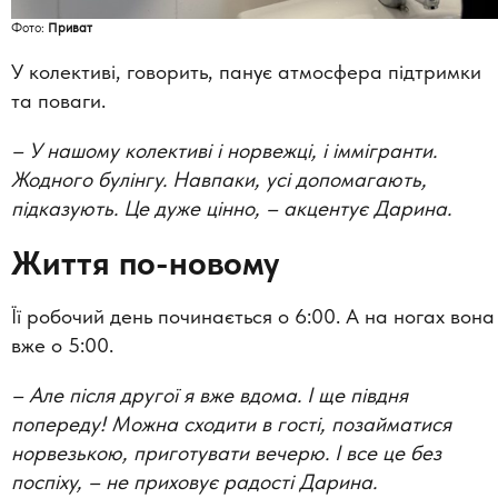
Фото:
Приват
У колективі, говорить, панує атмосфера підтримки
та поваги.
–
У нашому колективі і норвежці, і іммігранти.
Жодного булінгу. Навпаки, усі допомагають,
підказують. Це дуже цінно,
–
акцентує Дарина.
Життя по-новому
Її робочий день починається о 6:00. А на ногах вона
вже о 5:00.
–
Але після другої я вже вдома. І ще півдня
попереду! Можна сходити в гості, позайматися
норвезькою, приготувати вечерю. І все це без
поспіху,
–
не приховує радості Дарина.