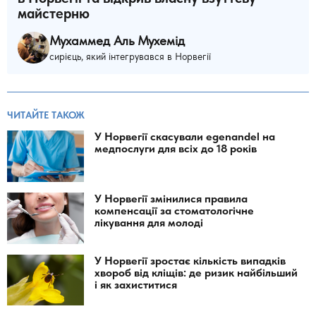
майстерню
Мухаммед Аль Мухемід
сирієць, який інтегрувався в Норвегії
ЧИТАЙТЕ ТАКОЖ
У Норвегії скасували egenandel на
медпослуги для всіх до 18 років
У Норвегії змінилися правила
компенсації за стоматологічне
лікування для молоді
У Норвегії зростає кількість випадків
хвороб від кліщів: де ризик найбільший
і як захиститися