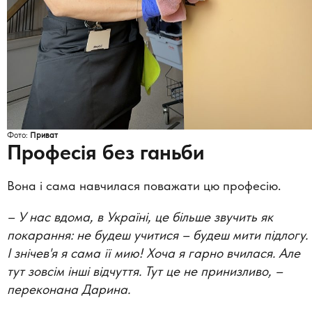
Фото:
Приват
Професія без ганьби
Вона і сама навчилася поважати цю професію.
–
У нас вдома, в Україні, це більше звучить як
покарання: не будеш учитися – будеш мити підлогу.
І знічев'я я сама її мию! Хоча я гарно вчилася. Але
тут зовсім інші відчуття. Тут це не принизливо,
–
переконана Дарина.