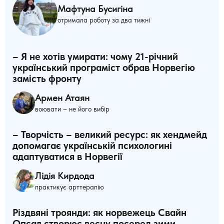
Мафтуна Бусигіна
отримала роботу за два тижні
– Я не хотів умирати: чому 21-річний
український програміст обрав Норвегію
замість фронту
Армен Атаян
воювати – не його вибір
– Творчість – великий ресурс: як хендмейд
допомагає українській психологині
адаптуватися в Норвегії
Лідія Кирдода
практикує арттерапію
Різдвяні троянди: як норвежець Свайн
Опсал створює весну посеред зими