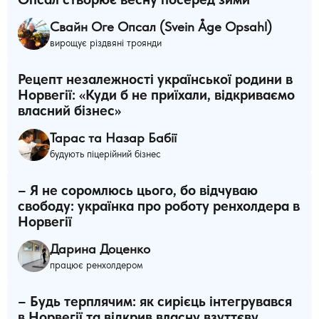
Свайн Оге Опсал (Svein Åge Opsahl)
вирощує різдвяні троянди
Рецепт незалежності української родини в
Норвегії: «Куди б не приїхали, відкриваємо
власний бізнес»
Тарас та Назар Бабії
будують піцерійний бізнес
– Я не соромлюсь цього, бо відчуваю
свободу: українка про роботу ренхолдера в
Норвегії
Дарина Доценко
працює ренхолдером
– Будь терплячим: як сирієць інтегрувався
в Норвегії та відкрив власну взуттєву