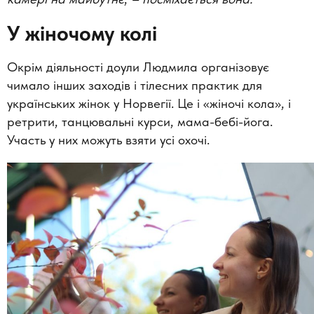
У жіночому колі
Окрім діяльності доули Людмила організовує
чимало інших заходів і тілесних практик для
українських жінок у Норвегії. Це і «жіночі кола», і
ретрити, танцювальні курси, мама-бебі-йога.
Участь у них можуть взяти усі охочі.