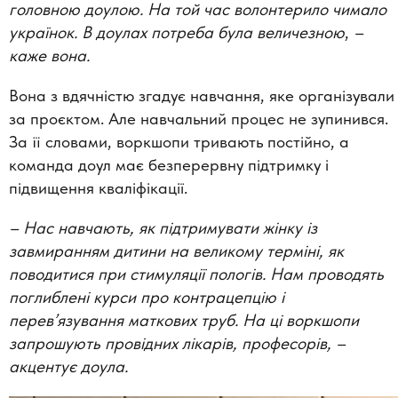
головною доулою. На той час волонтерило чимало
українок. В доулах потреба була величезною
,
–
каже вона.
Вона з вдячністю згадує навчання, яке організували
за проєктом. Але навчальний процес не зупинився.
За її словами, воркшопи тривають постійно, а
команда доул має безперервну підтримку і
підвищення кваліфікації.
–
Нас навчають, як підтримувати жінку із
завмиранням дитини на великому терміні, як
поводитися при стимуляції пологів. Нам проводять
поглиблені курси про контрацепцію і
перев’язування маткових труб. На ці воркшопи
запрошують провідних лікарів, професорів, –
акцентує доула.