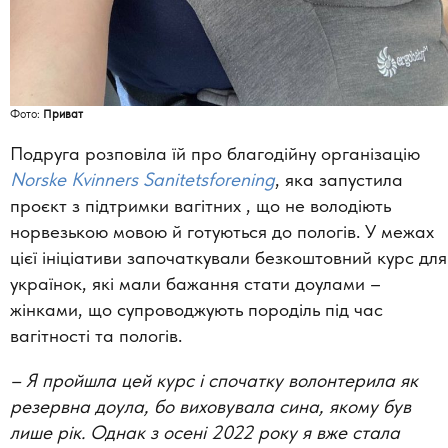
Фото:
Приват
Подруга розповіла їй про благодійну організацію
Norske Kvinners Sanitetsforening
, яка запустила
проєкт з підтримки вагітних , що не володіють
норвезькою мовою й готуються до пологів. У межах
цієї ініціативи започаткували безкоштовний курс для
українок, які мали бажання стати доулами –
жінками, що супроводжують породіль під час
вагітності та пологів.
–
Я пройшла цей курс і спочатку волонтерила як
резервна доула, бо виховувала сина, якому був
лише рік. Однак з осені 2022 року я вже стала