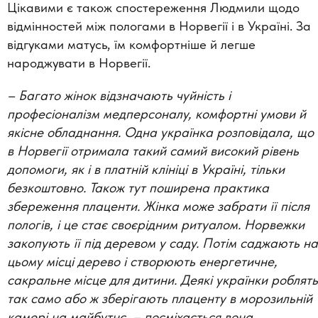
Цікавими є також спостереження Людмили щодо
відмінностей між пологами в Норвегії і в Україні. За
відгуками матусь, їм комфортніше й легше
народжувати в Норвегії.
– Багато жінок відзначають чуйність і
професіоналізм медперсоналу, комфортні умови й
якісне обладнання. Одна українка розповідала, що
в Норвегії отримала такий самий високий рівень
допомоги, як і в платній клініці в Україні, тільки
безкоштовно.
Також тут поширена практика
збереження плаценти. Жінка може забрати її після
пологів, і це стає своєрідним ритуалом. Норвежки
закопують її під деревом у саду. Потім саджають на
цьому місці дерево і створюють енергетичне,
сакральне місце для дитини.
Деякі українки роблять
так само або ж зберігають плаценту в морозильній
камері на майбутнє
,
– посміхається вона.