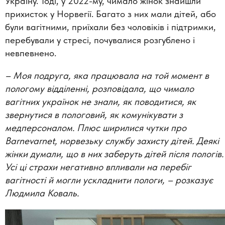
Україну. Тоді, у 2022-му, чимало жінок знайшли
прихисток у Норвегії. Багато з них мали дітей, або
були вагітними, приїхали без чоловіків і підтримки,
перебували у стресі, почувалися розгублено і
невпевнено.
–
Моя подруга, яка працювала на той момент в
пологому відділенні, розповідала, що чимало
вагітних українок не знали, як поводитися, як
звернутися в пологовий, як комунікувати з
медперсоналом. Плюс ширилися чутки про
Barnevarnet, норвезьку службу захисту дітей. Деякі
жінки думали, що в них заберуть дітей після пологів.
Усі ці страхи негативно впливали на перебіг
вагітності й могли ускладнити пологи,
–
розказує
Людмила Коваль.