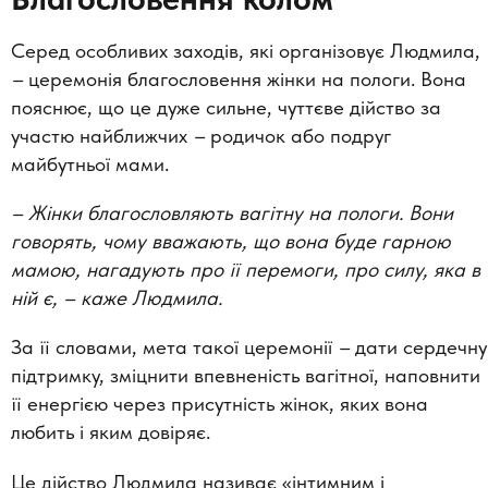
Серед особливих заходів, які організовує Людмила,
–
церемонія благословення жінки на пологи. Вона
пояснює, що це дуже сильне, чуттєве дійство за
участю найближчих
–
родичок або подруг
майбутньої мами.
– Жінки благословляють вагітну на пологи. Вони
говорять, чому вважають, що вона буде гарною
мамою, нагадують про її перемоги, про силу, яка в
ній є, – каже Людмила.
За її словами, мета такої церемонії
–
дати сердечну
підтримку, зміцнити впевненість вагітної, наповнити
її енергією через присутність жінок, яких вона
любить і яким довіряє.
Це дійство Людмила називає «інтимним і