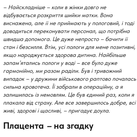
– Найскладніше – коли в жінки довго не
відбувається розкриття шийки матки. Вона
виснажена, але її не приймають у пологовий, і тоді
доводиться переконувати персонал, що потрібна
швидша допомога. Це дуже непросто – бачити її
стан і безсилля. Втім, усі пологи для мене позитивні,
якщо народжується здорова дитина. Найбільше
запам’ятались пологи у воді – все було дуже
гармонійно, ми разом раділи. Був і тривожний
випадок – у дружини військового раптово почалась
сильна кровотеча. Її забрали в операційну, а я
залишилась із немовлям. Це був єдиний раз, коли я
плакала від страху. Але все завершилось добре, всі
живі, здорові і щасливі
,
–
пригадує доула.
Плацента
–
на згадку