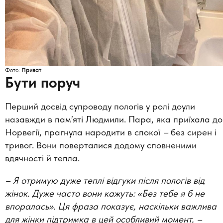
Фото:
Приват
Бути поруч
Перший досвід супроводу пологів у ролі доули
назавжди в памʼяті Людмили. Пара, яка приїхала до
Норвегії, прагнула народити в спокої
–
без сирен і
тривог. Вони поверталися додому сповненими
вдячності й тепла.
– Я отримую дуже теплі відгуки після пологів від
жінок. Дуже часто вони кажуть: «Без тебе я б не
впоралась». Ця фраза показує, наскільки важлива
для жінки підтримка в цей особливий момент,
–