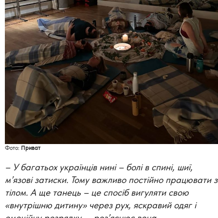
Фото:
Приват
– У багатьох українців нині – болі в спині, шиї,
м’язові затиски. Тому важливо постійно працювати з
тілом. А ще танець – це спосіб вигуляти свою
«внутрішню дитину» через рух, яскравий одяг і
емоційну розрядку, – роз’яснює вона.