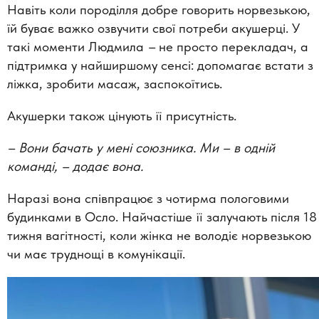
Навіть коли породілля добре говорить норвезькою,
їй буває важко озвучити свої потреби акушерці. У
такі моменти Людмила
–
не просто перекладач, а
підтримка у найширшому сенсі: допомагає встати з
ліжка, зробити масаж, заспокоїтись.
Акушерки також цінують її присутність.
– Вони бачать у мені союзника. Ми
–
в одній
команді, – додає вона.
Наразі вона співпрацює з чотирма пологовими
будинками в Осло. Найчастіше її залучають після 18
тижня вагітності, коли жінка не володіє норвезькою
чи має труднощі в комунікації.