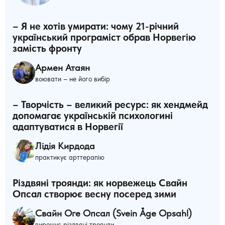
– Я не хотів умирати: чому 21-річний
український програміст обрав Норвегію
замість фронту
Армен Атаян
воювати – не його вибір
– Творчість – великий ресурс: як хендмейд
допомагає українській психологині
адаптуватися в Норвегії
Лідія Кирдода
практикує арттерапію
Різдвяні троянди: як норвежець Свайн
Опсал створює весну посеред зими
Свайн Оге Опсал (Svein Åge Opsahl)
вирощує різдвяні троянди