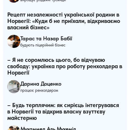
Рецепт незалежності української родини в
Норвегії: «Куди б не приїхали, відкриваємо
власний бізнес»
Тарас та Назар Бабії
будують піцерійний бізнес
– Я не соромлюсь цього, бо відчуваю
свободу: українка про роботу ренхолдера в
Норвегії
Дарина Доценко
працює ренхолдером
– Будь терплячим: як сирієць інтегрувався
в Норвегії та відкрив власну взуттєву
майстерню
Мухаммед Аль Мухемід