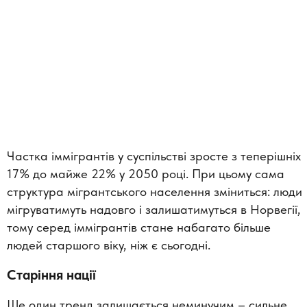
Частка іммігрантів у суспільстві зросте з теперішніх
17% до майже 22% у 2050 році. При цьому сама
структура мігрантського населення зміниться: люди
мігруватимуть надовго і залишатимуться в Норвегії,
тому серед іммігрантів стане набагато більше
людей старшого віку, ніж є сьогодні.
Старіння нації
Ще один тренд залишається неминучим – сильне