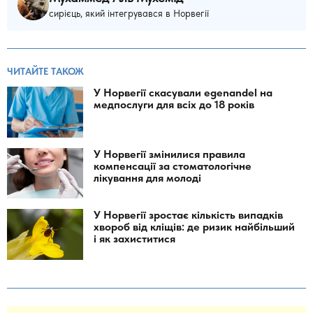
сирієць, який інтегрувався в Норвегії
ЧИТАЙТЕ ТАКОЖ
У Норвегії скасували egenandel на
медпослуги для всіх до 18 років
У Норвегії змінилися правила
компенсації за стоматологічне
лікування для молоді
У Норвегії зростає кількість випадків
хвороб від кліщів: де ризик найбільший
і як захиститися