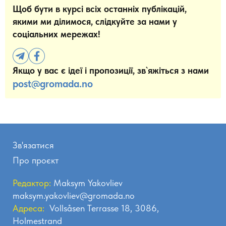
Щоб бути в курсі всіх останніх публікацій,
якими ми ділимося, слідкуйте за нами у
соціальних мережах!
Якщо у вас є ідеї і пропозиції, зв`яжіться з нами
post@gromada.no
Зв'язатися
Про проєкт
Редактор:
Maksym Yakovliev
maksym.yakovliev@gromada.no
Адреса:
Vollsåsen Terrasse 18, 3086,
Holmestrand