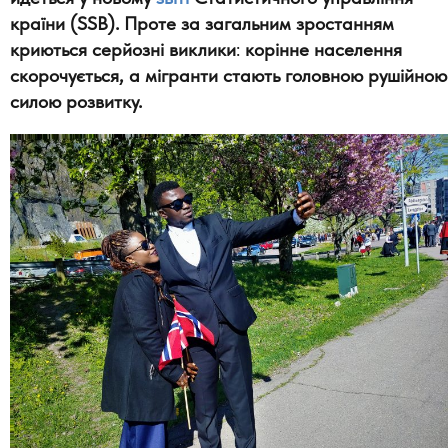
країни (SSB). Проте за загальним зростанням
криються серйозні виклики
:
корінне населення
скорочується, а мігранти стають головною рушійною
силою розвитку.