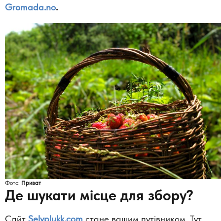
Gromada.no
.
Фото:
Приват
Де шукати місце для збору?
Сайт
Selvplukk.com
стане вашим путівником. Тут