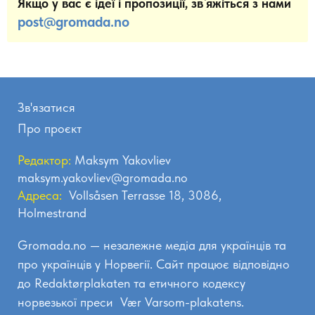
Якщо у вас є ідеї і пропозиції, зв`яжіться з нами
post@gromada.no
Зв'язатися
Про проєкт
Редактор:
Maksym Yakovliev
maksym.yakovliev@gromada.no
Адреса:
Vollsåsen Terrasse 18, 3086,
Holmestrand
Gromada.no — незалежне медіа для українців та
про українців у Норвегії. Сайт працює відповідно
до
Redaktørplakaten
та етичного кодексу
норвезької преси
Vær Varsom-plakatens.