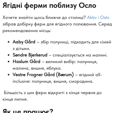
Ягідні ферми поблизу Осло
Хочете знайти щось ближче до столиці?
Aktiv i Oslo
зібрав добірку ферм для ягідного полювання. Серед
рекомендованих місць:
Aaby
G
ård
– збір полуниці, підходить для сімей
з дітьми.
S
øndre
Bjerkerud
– спеціалізується на малині.
Haslum
G
ård
– великий вибір: полуниця,
малина, вишня, яблука.
Vestre
Frogner
G
ård
(B
ærum
)
– ягідний all-
inclusive: полуниця, вишня, смородина.
Більшість з цих ферм відкриті з кінця червня до
кінця липня.
Як це працює
?