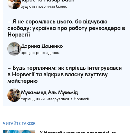
будують піцерійний бізнес
– Я не соромлюсь цього, бо відчуваю
свободу: українка про роботу ренхолдера в
Норвегії
Дарина Доценко
працює ренхолдером
– Будь терплячим: як сирієць інтегрувався
в Норвегії та відкрив власну взуттєву
майстерню
Мухаммед Аль Мухемід
сирієць, який інтегрувався в Норвегії
ЧИТАЙТЕ ТАКОЖ
У Норвегії скасували egenandel на