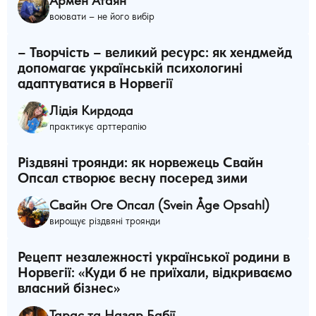
Армен Атаян
воювати – не його вибір
– Творчість – великий ресурс: як хендмейд
допомагає українській психологині
адаптуватися в Норвегії
Лідія Кирдода
практикує арттерапію
Різдвяні троянди: як норвежець Свайн
Опсал створює весну посеред зими
Свайн Оге Опсал (Svein Åge Opsahl)
вирощує різдвяні троянди
Рецепт незалежності української родини в
Норвегії: «Куди б не приїхали, відкриваємо
власний бізнес»
Тарас та Назар Бабії