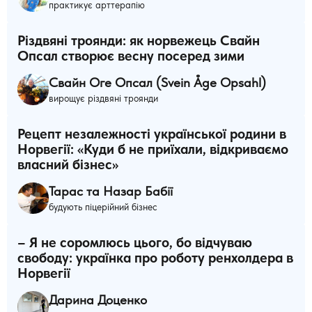
практикує арттерапію
Різдвяні троянди: як норвежець Свайн
Опсал створює весну посеред зими
Свайн Оге Опсал (Svein Åge Opsahl)
вирощує різдвяні троянди
Рецепт незалежності української родини в
Норвегії: «Куди б не приїхали, відкриваємо
власний бізнес»
Тарас та Назар Бабії
будують піцерійний бізнес
– Я не соромлюсь цього, бо відчуваю
свободу: українка про роботу ренхолдера в
Норвегії
Дарина Доценко