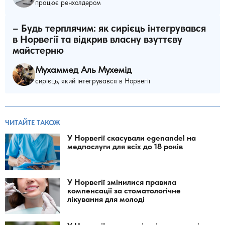
працює ренхолдером
– Будь терплячим: як сирієць інтегрувався
в Норвегії та відкрив власну взуттєву
майстерню
Мухаммед Аль Мухемід
сирієць, який інтегрувався в Норвегії
ЧИТАЙТЕ ТАКОЖ
У Норвегії скасували egenandel на
медпослуги для всіх до 18 років
У Норвегії змінилися правила
компенсації за стоматологічне
лікування для молоді