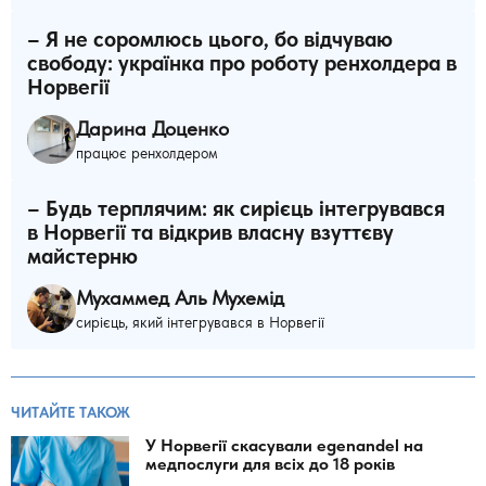
– Я не соромлюсь цього, бо відчуваю
свободу: українка про роботу ренхолдера в
Норвегії
Дарина Доценко
працює ренхолдером
– Будь терплячим: як сирієць інтегрувався
в Норвегії та відкрив власну взуттєву
майстерню
Мухаммед Аль Мухемід
сирієць, який інтегрувався в Норвегії
ЧИТАЙТЕ ТАКОЖ
У Норвегії скасували egenandel на
медпослуги для всіх до 18 років