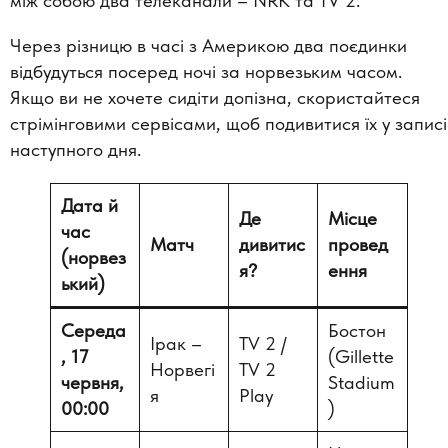
між собою два телеканали – NRK та TV 2.
Через різницю в часі з Америкою два поєдинки
відбудуться посеред ночі за норвезьким часом.
Якщо ви не хочете сидіти допізна, скористайтеся
стрімінговими сервісами, щоб подивитися їх у записі
наступного дня.
Дата й
Де
Місце
час
Матч
дивитис
провед
(норвез
я?
ення
ький)
Середа
Бостон
Ірак –
TV 2 /
, 17
(Gillette
Норвегі
TV 2
червня,
Stadium
я
Play
00:00
)