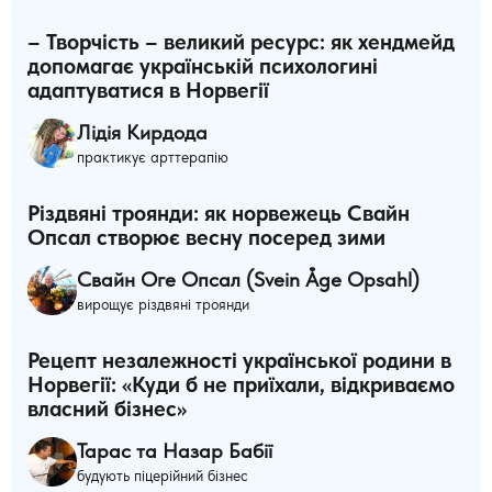
– Творчість – великий ресурс: як хендмейд
допомагає українській психологині
адаптуватися в Норвегії
Лідія Кирдода
практикує арттерапію
Різдвяні троянди: як норвежець Свайн
Опсал створює весну посеред зими
Свайн Оге Опсал (Svein Åge Opsahl)
вирощує різдвяні троянди
Рецепт незалежності української родини в
Норвегії: «Куди б не приїхали, відкриваємо
власний бізнес»
Тарас та Назар Бабії
будують піцерійний бізнес