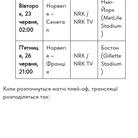
Нью-
Вівторо
Норвегі
Йорк
к, 23
я –
NRK
/
(MetLife
червня,
Сенега
NRK TV
Stadium
02:00
л
)
П'ятниц
Норвегі
Бостон
я, 26
я –
NRK /
(Gillette
червня,
Франці
NRK TV
Stadium
21:00
я
)
Коли розпочнуться матчі плей-оф, трансляції
розподіляться так: