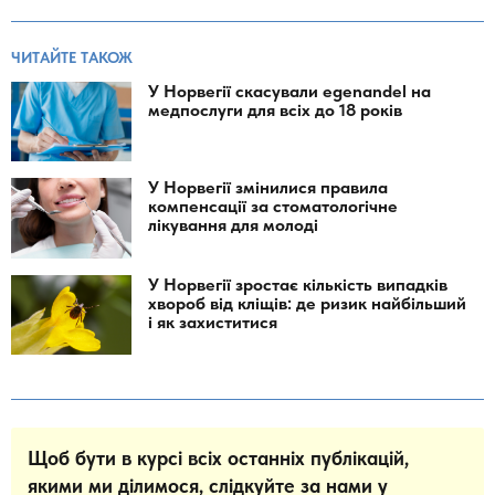
ЧИТАЙТЕ ТАКОЖ
У Норвегії скасували egenandel на
медпослуги для всіх до 18 років
У Норвегії змінилися правила
компенсації за стоматологічне
лікування для молоді
У Норвегії зростає кількість випадків
хвороб від кліщів: де ризик найбільший
і як захиститися
Щоб бути в курсі всіх останніх публікацій,
якими ми ділимося, слідкуйте за нами у