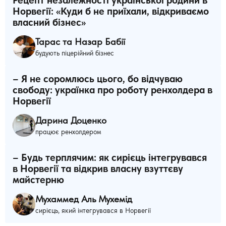
Норвегії: «Куди б не приїхали, відкриваємо
власний бізнес»
Тарас та Назар Бабії
будують піцерійний бізнес
– Я не соромлюсь цього, бо відчуваю
свободу: українка про роботу ренхолдера в
Норвегії
Дарина Доценко
працює ренхолдером
– Будь терплячим: як сирієць інтегрувався
в Норвегії та відкрив власну взуттєву
майстерню
Мухаммед Аль Мухемід
сирієць, який інтегрувався в Норвегії