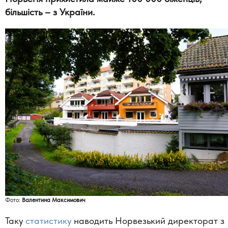
більшість –
з України.
Фото:
Валентина Максимович
Таку
статистику
наводить Норвезький директорат з