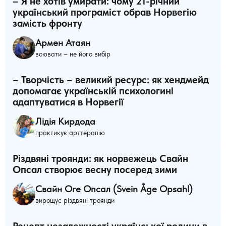
– Я не хотів умирати: чому 21-річний
український програміст обрав Норвегію
замість фронту
Армен Атаян
воювати – не його вибір
– Творчість – великий ресурс: як хендмейд
допомагає українській психологині
адаптуватися в Норвегії
Лідія Кирдода
практикує арттерапію
Різдвяні троянди: як норвежець Свайн
Опсал створює весну посеред зими
Свайн Оге Опсал (Svein Åge Opsahl)
вирощує різдвяні троянди
Рецепт незалежності української родини в