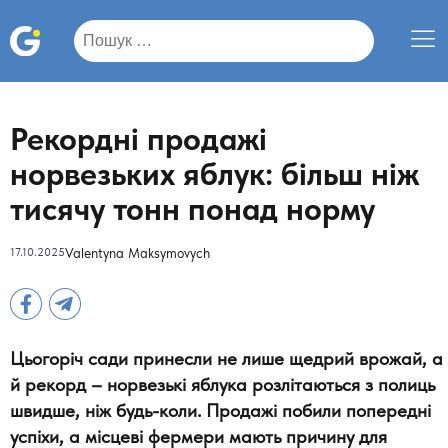
Пошук:
Рекордні продажі
норвезьких яблук: більш ніж
тисячу тонн понад норму
17.10.2025
Valentyna Maksymovych
Цьогоріч сади принесли не лише щедрий врожай, а
й рекорд – норвезькі яблука розлітаються з полиць
швидше, ніж будь-коли. Продажі побили попередні
успіхи, а місцеві фермери мають причину для