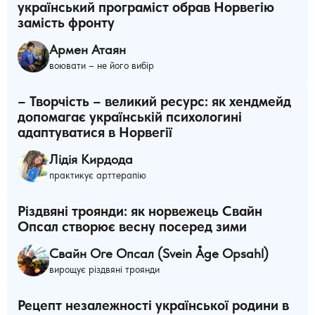
український програміст обрав Норвегію
замість фронту
Армен Атаян
воювати – не його вибір
– Творчість – великий ресурс: як хендмейд
допомагає українській психологині
адаптуватися в Норвегії
Лідія Кирдода
практикує арттерапію
Різдвяні троянди: як норвежець Свайн
Опсал створює весну посеред зими
Свайн Оге Опсал (Svein Åge Opsahl)
вирощує різдвяні троянди
Рецепт незалежності української родини в