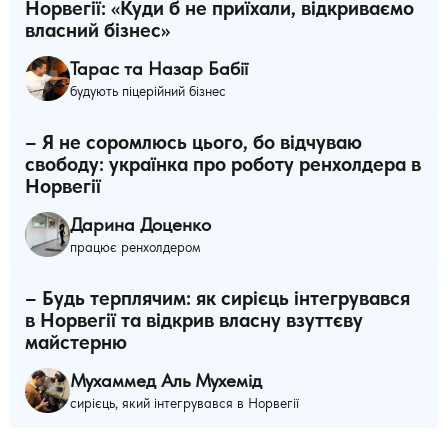
Норвегії: «Куди б не приїхали, відкриваємо
власний бізнес»
Тарас та Назар Бабії
будують піцерійний бізнес
– Я не соромлюсь цього, бо відчуваю
свободу: українка про роботу ренхолдера в
Норвегії
Дарина Доценко
працює ренхолдером
– Будь терплячим: як сирієць інтегрувався
в Норвегії та відкрив власну взуттєву
майстерню
Мухаммед Аль Мухемід
сирієць, який інтегрувався в Норвегії