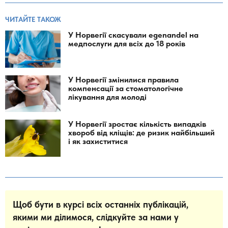
ЧИТАЙТЕ ТАКОЖ
У Норвегії скасували egenandel на
медпослуги для всіх до 18 років
У Норвегії змінилися правила
компенсації за стоматологічне
лікування для молоді
У Норвегії зростає кількість випадків
хвороб від кліщів: де ризик найбільший
і як захиститися
Щоб бути в курсі всіх останніх публікацій,
якими ми ділимося, слідкуйте за нами у