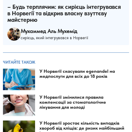
– Будь терплячим: як сирієць інтегрувався
в Норвегії та відкрив власну взуттєву
майстерню
Мухаммед Аль Мухемід
сирієць, який інтегрувався в Норвегії
ЧИТАЙТЕ ТАКОЖ
У Норвегії скасували egenandel на
медпослуги для всіх до 18 років
У Норвегії змінилися правила
компенсації за стоматологічне
лікування для молоді
У Норвегії зростає кількість випадків
хвороб від кліщів: де ризик найбільший