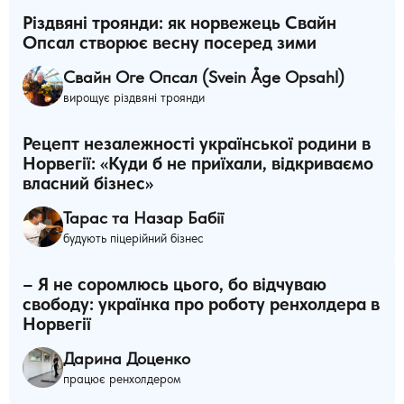
Різдвяні троянди: як норвежець Свайн
Опсал створює весну посеред зими
Свайн Оге Опсал (Svein Åge Opsahl)
вирощує різдвяні троянди
Рецепт незалежності української родини в
Норвегії: «Куди б не приїхали, відкриваємо
власний бізнес»
Тарас та Назар Бабії
будують піцерійний бізнес
– Я не соромлюсь цього, бо відчуваю
свободу: українка про роботу ренхолдера в
Норвегії
Дарина Доценко
працює ренхолдером