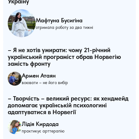
Україну
Мафтуна Бусигіна
отримала роботу за два тижні
– Я не хотів умирати: чому 21-річний
український програміст обрав Норвегію
замість фронту
Армен Атаян
воювати – не його вибір
– Творчість – великий ресурс: як хендмейд
допомагає українській психологині
адаптуватися в Норвегії
Лідія Кирдода
практикує арттерапію