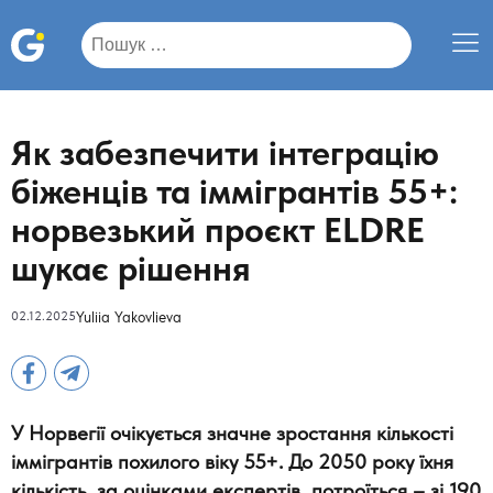
Пошук:
Як забезпечити інтеграцію
біженців та іммігрантів 55+:
норвезький проєкт ELDRE
шукає рішення
02.12.2025
Yuliia Yakovlieva
У Норвегії очікується значне зростання кількості
іммігрантів похилого віку 55+. До 2050 року їхня
кількість, за оцінками експертів, потроїться – зі 190