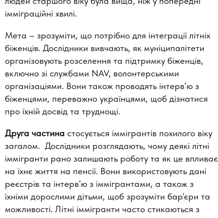
людей старшого віку була вища, ніж у попередні
імміграційні хвилі.
Мета – зрозуміти, що потрібно для інтеграції літніх
біженців. Дослідники вивчають, як муніципалітети
організовують розселення та підтримку біженців,
включно зі службами NAV, волонтерськими
організаціями. Вони також проводять інтерв’ю з
біженцями, переважно українцями, щоб дізнатися
про їхній досвід та труднощі.
Друга частина
стосується іммігрантів похилого віку
загалом. Дослідники розглядають, чому деякі літні
іммігранти рано залишають роботу та як це впливає
на їхнє життя на пенсії. Вони використовують дані
реєстрів та інтерв’ю з іммігрантами, а також з
їхніми дорослими дітьми, щоб зрозуміти бар’єри та
можливості. Літні іммігранти часто стикаються з