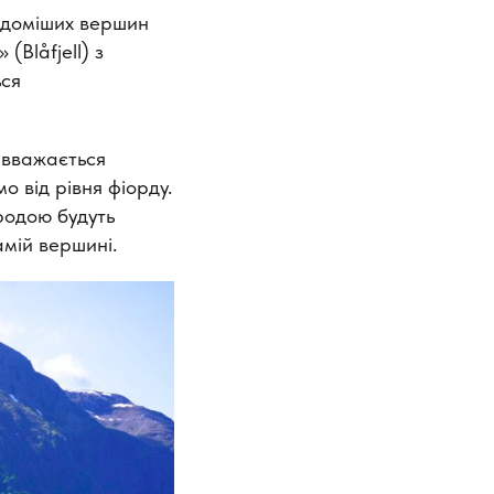
ідоміших вершин
(Blåfjell) з
ься
a вважається
 від рівня фіорду.
родою будуть
амій вершині.