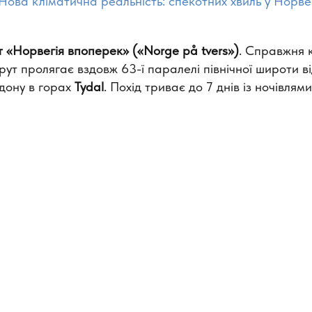
Нова кліматична реальність: спекотних хвиль у Норвегі
«Норвегія впоперек» («Norge på tvers»)
. Справжня 
ут пролягає вздовж 63-ї паралелі північної широти в
дону в горах
Tydal
. Похід триває до 7 днів із ночівлям