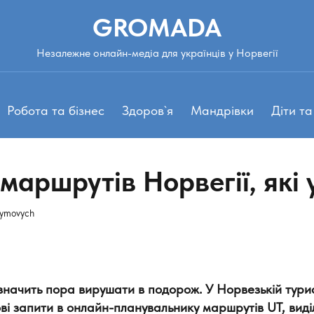
GROMADA
Незалежне онлайн-медіа для українців у Норвегії
Робота та бізнес
Здоров`я
Мандрівки
Діти та
х маршрутів Норвегії, які 
symovych
значить пора вирушати в подорож. У
Норвезькій турис
і запити в онлайн-планувальнику маршрутів UT, виділ