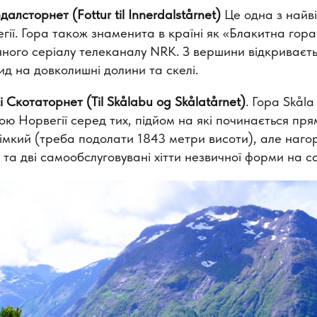
алсторнет (Fottur til Innerdalstårnet)
Це одна з найв
ії. Гора також знаменита в країні як «Блакитна гора» 
яного серіалу телеканалу NRK. З вершини відкриваєт
д на довколишні долини та скелі.
 Скотаторнет (Til Skålabu og Skålatårnet)
. Гора Skål
 Норвегії серед тих, підйом на які починається прямо
мкий (треба подолати 1843 метри висоти), але наго
 та дві самообслуговувані хітти незвичної форми на с