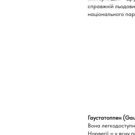
справжній льодови
національного пар
Гаустатоппен (Ga
Вона легкодоступн
Норвегії
–
у ясну п