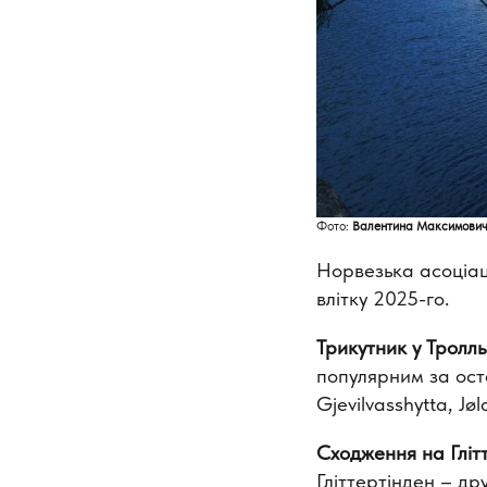
Фото:
Валентина Максимови
Норвезька асоціац
влітку 2025-го.
Трикутник у Тролльг
популярним за оста
Gjevilvasshytta, Jø
Сходження на Глітте
Гліттертінден – д