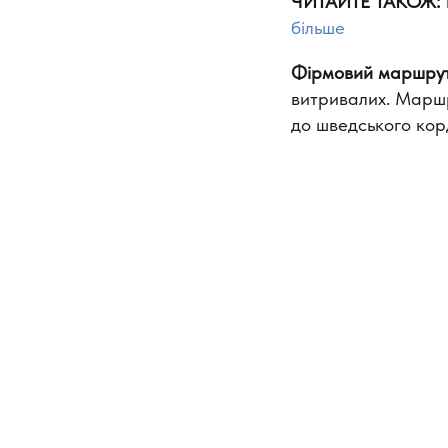
ЧИТАЙТЕ ТАКОЖ:
більше
Фірмовий маршрут 
витривалих. Маршр
до шведського кор