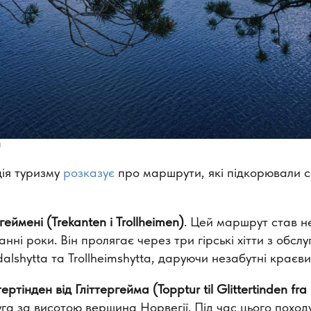
ч
ія туризму
розказує
про маршрути, які підкорювали 
еймені (Trekanten i Trollheimen)
. Цей маршрут став н
нні роки. Він пролягає через три гірські хітти з обсл
ldalshytta та Trollheimshytta, даруючи незабутні краєви
ртінден від Гліттергейма (Topptur til Glittertinden fra 
руга за висотою вершина Норвегії. Під час цього похо