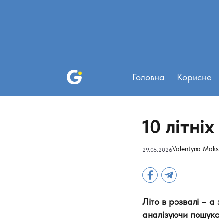
Головна
Корисне
10 літні
Valentyna Mak
29.06.2026
Літо в розвалі
–
а
аналізуючи пошуков