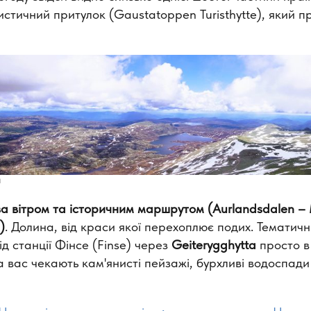
стичний притулок (Gaustatoppen Turisthytte), який п
ч
а вітром та історичним маршрутом (Aurlandsdalen
–
)
. Долина, від краси якої перехоплює подих. Тематич
ід станції Фінсе (Finse) через
Geiterygghytta
просто в
 вас чекають кам'янисті пейзажі, бурхливі водоспади 