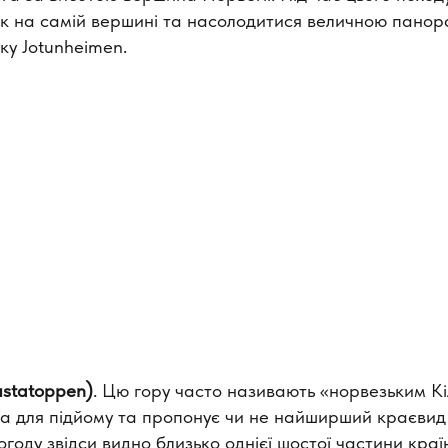
к на самій вершині та насолодитися величною пано
ку Jotunheimen.
ustatoppen)
. Цю гору часто називають «норвезьким К
а для підйому та пропонує чи не найширший краєвид 
огоду звідси видно близько однієї шостої частини краї