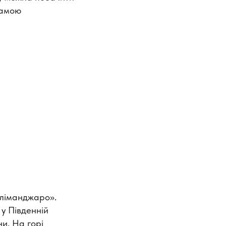
рамою
іліманджаро».
у Південній
ни. На горі