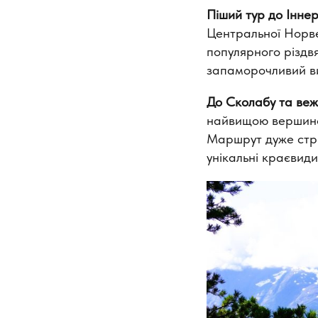
Піший тур до Іннерд
Центральної Норвег
популярного різдв
запаморочливий ви
До Сколабу та вежі
найвищою вершиною
Маршрут дуже стрі
унікальні краєвиди