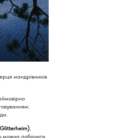
серця мандрівників
еймовірно
уговуванням:
ди.
Glitterheim)
.
ду можна побачити