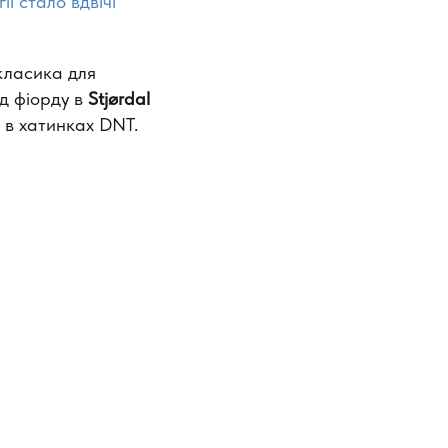
ї стало вдвічі
класика для
ід фіорду в
Stjørdal
и в хатинках DNT.