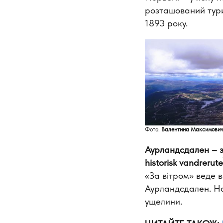
розташований тури
1893 року.
Фото:
Валентина Максимови
Аурландсдален
–
з
historisk vandrerute
«За вітром» веде в
Аурландсдален. На
ущелини.