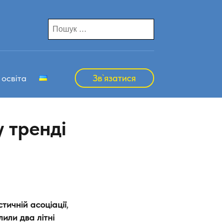
Пошук:
 освіта
Зв`язатися
у тренді
тичній асоціації
,
или два літні