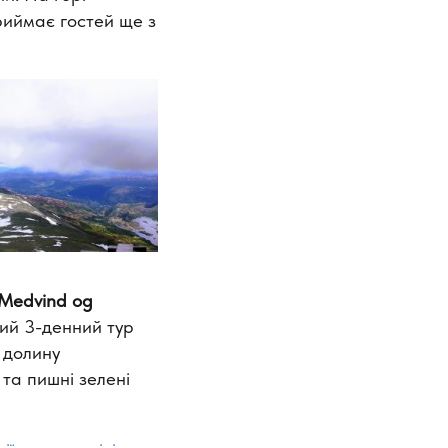
риймає гостей ще з
Medvind og
ний 3-денний тур
 долину
та пишні зелені