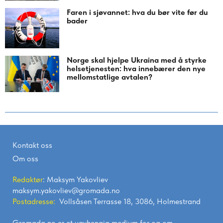
Faren i sjøvannet: hva du bør vite før du
bader
Norge skal hjelpe Ukraina med å styrke
helsetjenesten: hva innebærer den nye
mellomstatlige avtalen?
Kontakt oss
Om oss
Redaktør
: Maksym Yakovliev
maksym.yakovliev@gromada.no
Postadresse:
Vollsåsen Terrasse 18, 3086, Holmestrand
Gromada.no er et uavhengig medium for og om