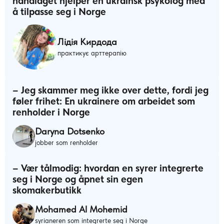
håndlaget hjelper en ukrainsk psykolog med
å tilpasse seg i Norge
Лідія Кирдода
практикує арттерапію
– Jeg skammer meg ikke over dette, fordi jeg
føler frihet: En ukrainere om arbeidet som
renholder i Norge
Daryna Dotsenko
jobber som renholder
– Vær tålmodig: hvordan en syrer integrerte
seg i Norge og åpnet sin egen
skomakerbutikk
Mohamed Al Mohemid
syrianeren som integrerte seg i Norge