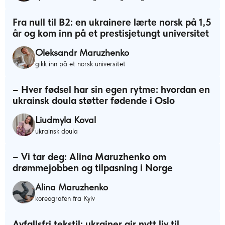
Fra null til B2: en ukrainere lærte norsk på 1,5
år og kom inn på et prestisjetungt universitet
Oleksandr Maruzhenko
gikk inn på et norsk universitet
– Hver fødsel har sin egen rytme: hvordan en
ukrainsk doula støtter fødende i Oslo
Liudmyla Koval
ukrainsk doula
– Vi tar deg: Alina Maruzhenko om
drømmejobben og tilpasning i Norge
Alina Maruzhenko
koreografen fra Kyiv
Avfallsfri tekstil: ukrainer gir nytt liv til