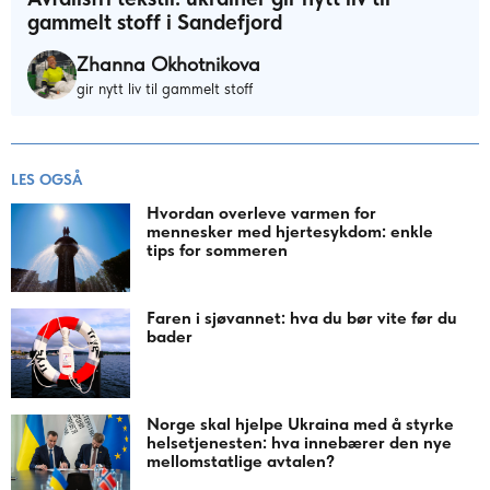
gammelt stoff i Sandefjord
Zhanna Okhotnikova
gir nytt liv til gammelt stoff
LES OGSÅ
Hvordan overleve varmen for
mennesker med hjertesykdom: enkle
tips for sommeren
Faren i sjøvannet: hva du bør vite før du
bader
Norge skal hjelpe Ukraina med å styrke
helsetjenesten: hva innebærer den nye
mellomstatlige avtalen?