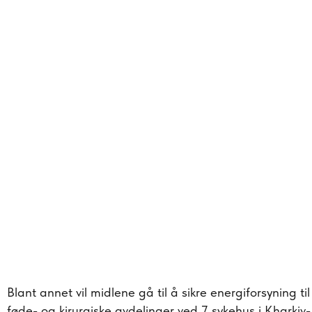
Blant annet vil midlene gå til å sikre energiforsyning til
føde- og kirurgiske avdelinger ved 7 sykehus i Kharkiv-