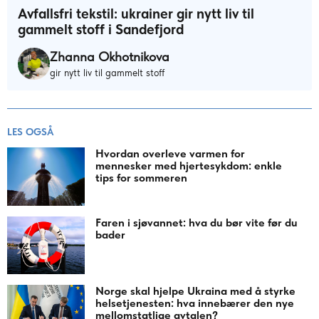
Avfallsfri tekstil: ukrainer gir nytt liv til
gammelt stoff i Sandefjord
Zhanna Okhotnikova
gir nytt liv til gammelt stoff
LES OGSÅ
Hvordan overleve varmen for
mennesker med hjertesykdom: enkle
tips for sommeren
Faren i sjøvannet: hva du bør vite før du
bader
Norge skal hjelpe Ukraina med å styrke
helsetjenesten: hva innebærer den nye
mellomstatlige avtalen?