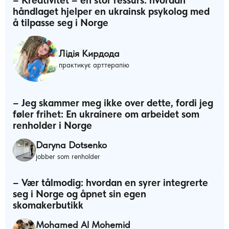
håndlaget hjelper en ukrainsk psykolog med
å tilpasse seg i Norge
Лідія Кирдода
практикує арттерапію
– Jeg skammer meg ikke over dette, fordi jeg
føler frihet: En ukrainere om arbeidet som
renholder i Norge
Daryna Dotsenko
jobber som renholder
– Vær tålmodig: hvordan en syrer integrerte
seg i Norge og åpnet sin egen
skomakerbutikk
Mohamed Al Mohemid