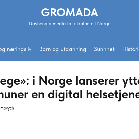
GROMADA
Uavhengig media for ukrainere i Norge
og næringsliv
Barn og utdanning
Sunnhet
Histori
ege»: i Norge lanserer ytt
uner en digital helsetjen
ymovych