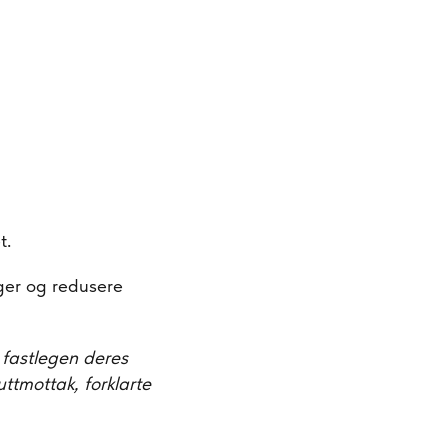
t.
eger og redusere
 fastlegen deres
uttmottak, forklarte