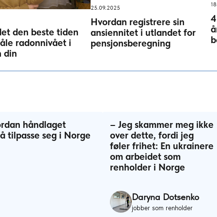
18
25.09.2025
4
Hvordan registrere sin
å
det den beste tiden
ansiennitet i utlandet for
b
åle radonnivået i
pensjonsberegning
 din
vordan håndlaget
– Jeg skammer meg ikke
å tilpasse seg i Norge
over dette, fordi jeg
føler frihet: En ukrainere
om arbeidet som
renholder i Norge
Daryna Dotsenko
jobber som renholder