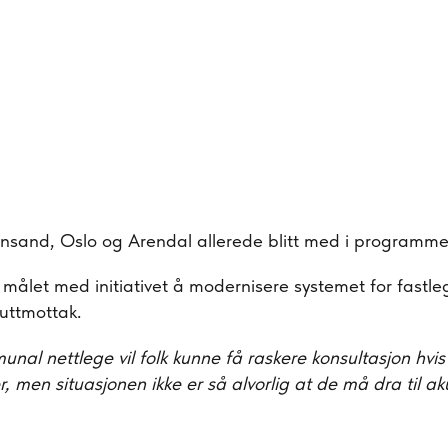
iansand, Oslo og Arendal allerede blitt med i programme
r målet med initiativet å modernisere systemet for fastl
uttmottak.
nal nettlege vil folk kunne få raskere konsultasjon hvis
r, men situasjonen ikke er så alvorlig at de må dra til ak