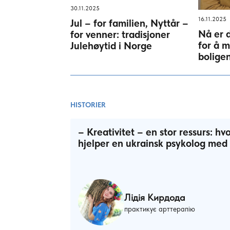
30.11.2025
16.11.2025
Jul – for familien, Nyttår –
Nå er 
for venner: tradisjoner
for å m
Julehøytid i Norge
boligen
HISTORIER
– Kreativitet – en stor ressurs: h
hjelper en ukrainsk psykolog med 
Лідія Кирдода
практикує арттерапію