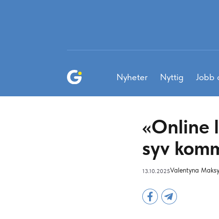
Nyheter
Nyttig
Jobb 
«Online l
syv komm
Valentyna Maks
13.10.2025