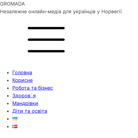
GROMADA
Незалежне онлайн-медіа для українців у Норвегії
Головна
Корисне
Робота та бізнес
Здоров`я
Мандрівки
Діти та освіта