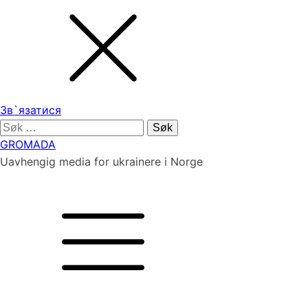
Зв`язатися
Søk
etter:
GROMADA
Uavhengig media for ukrainere i Norge