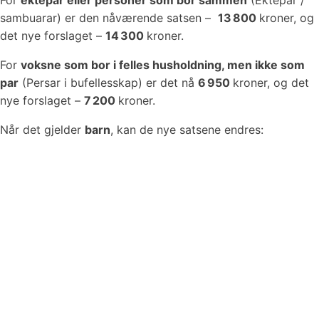
For
ektepar eller personer som bor sammen
(Ektepar /
sambuarar) er den nåværende satsen –
13 800
kroner, og
det nye forslaget –
14 300
kroner.
For
voksne som bor i felles husholdning, men ikke som
par
(Persar i bufellesskap) er det nå
6 950
kroner, og det
nye forslaget –
7 200
kroner.
Når det gjelder
barn
, kan de nye satsene endres: