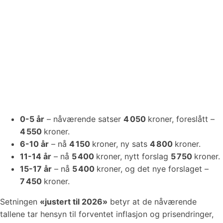
0-5 år
– nåværende satser
4 050
kroner, foreslått –
4 550
kroner.
6-10 år
– nå
4 150
kroner, ny sats
4 800
kroner.
11-14 år
– nå
5 400
kroner, nytt forslag
5 750
kroner.
15-17 år
– nå
5 400
kroner, og det nye forslaget –
7 450
kroner.
Setningen
«justert til 2026»
betyr at de nåværende
tallene tar hensyn til forventet inflasjon og prisendringer,