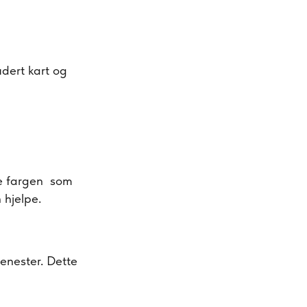
udert kart og
nne fargen som
 hjelpe.
enester. Dette