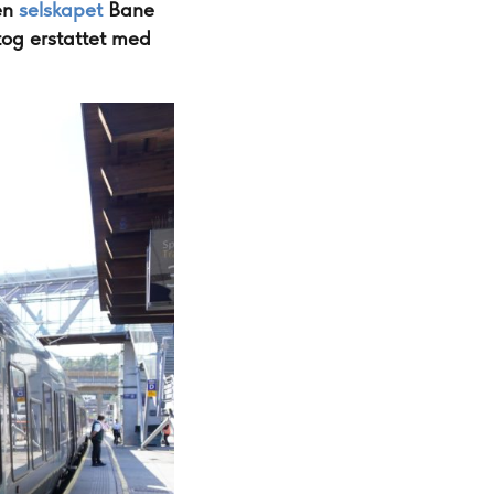
den
selskapet
Bane
tog erstattet med