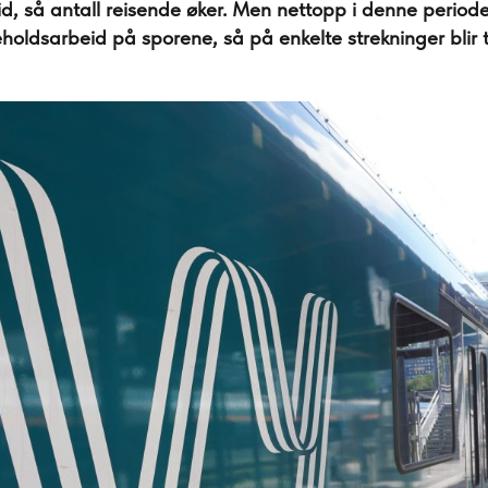
id, så antall reisende øker. Men nettopp i denne perio
holdsarbeid på sporene, så på enkelte strekninger blir 