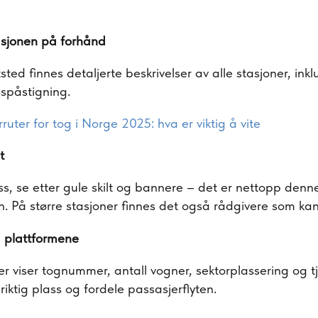
asjonen på forhånd
ed finnes detaljerte beskrivelser av alle stasjoner, inkl
spåstigning.
uter for tog i Norge 2025: hva er viktig å vite
t
uss, se etter gule skilt og bannere – det er nettopp de
on. På større stasjoner finnes det også rådgivere som kan
å plattformene
r viser tognummer, antall vogner, sektorplassering og tj
riktig plass og fordele passasjerflyten.