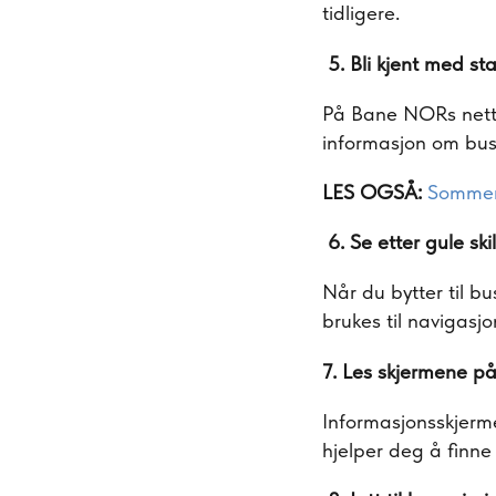
tidligere.
5. Bli kjent med st
På Bane NORs nettst
informasjon om bus
LES OGSÅ:
Sommerr
6. Se etter gule skil
Når du bytter til b
brukes til navigasj
7. Les skjermene p
Informasjonsskjerme
hjelper deg å finne 