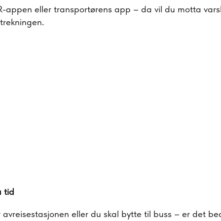
appen eller transportørens app – da vil du motta varsl
strekningen.
a tid
 avreisestasjonen eller du skal bytte til buss – er det b