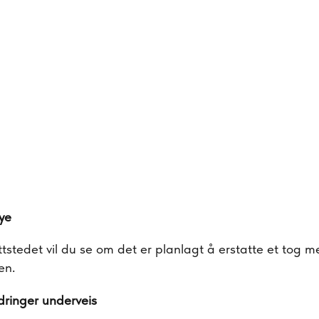
øye
ttstedet vil du se om det er planlagt å erstatte et tog 
en.
ringer underveis