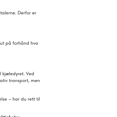
alerne. Derfor er
n ut på forhånd hva
l kjæledyret. Ved
nativ transport, men
se – har du rett til