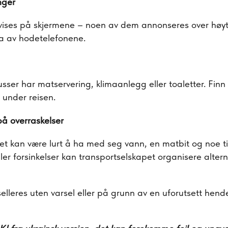
nger
 vises på skjermene – noen av dem annonseres over høytt
 ta av hodetelefonene.
busser har matservering, klimaanlegg eller toaletter. Fin
g under reisen.
på overraskelser
 Det kan være lurt å ha med seg vann, en matbit og noe ti
ller forsinkelser kan transportselskapet organisere alter
elleres uten varsel eller på grunn av en uforutsett hendel