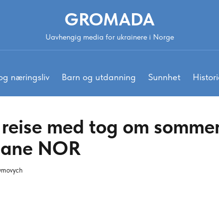
GROMADA
Uavhengig media for ukrainere i Norge
og næringsliv
Barn og utdanning
Sunnhet
Histori
reise med tog om sommere
 Bane NOR
ymovych