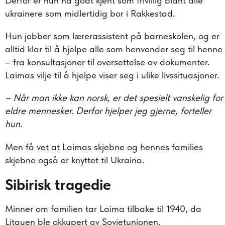
Derfor er hun nå godt kjent som frivillig blant alle
ukrainere som midlertidig bor i Rakkestad.
Hun jobber som lærerassistent på barneskolen, og er
alltid klar til å hjelpe alle som henvender seg til henne
– fra konsultasjoner til oversettelse av dokumenter.
Laimas vilje til å hjelpe viser seg i ulike livssituasjoner.
– Når man ikke kan norsk, er det spesielt vanskelig for
eldre mennesker. Derfor hjelper jeg gjerne, forteller
hun.
Men få vet at Laimas skjebne og hennes families
skjebne også er knyttet til Ukraina.
Sibirisk tragedie
Minner om familien tar Laima tilbake til 1940, da
Litauen ble okkupert av Sovjetunionen.