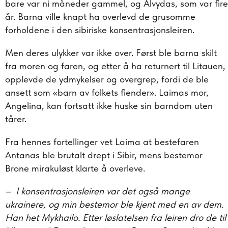
bare var ni måneder gammel, og Alvydas, som var fire
år. Barna ville knapt ha overlevd de grusomme
forholdene i den sibiriske konsentrasjonsleiren.
Men deres ulykker var ikke over. Først ble barna skilt
fra moren og faren, og etter å ha returnert til Litauen,
opplevde de ydmykelser og overgrep, fordi de ble
ansett som «barn av folkets fiender». Laimas mor,
Angelina, kan fortsatt ikke huske sin barndom uten
tårer.
Fra hennes fortellinger vet Laima at bestefaren
Antanas ble brutalt drept i Sibir, mens bestemor
Brone mirakuløst klarte å overleve.
– I konsentrasjonsleiren var det også mange
ukrainere, og min bestemor ble kjent med en av dem.
Han het Mykhailo. Etter løslatelsen fra leiren dro de til