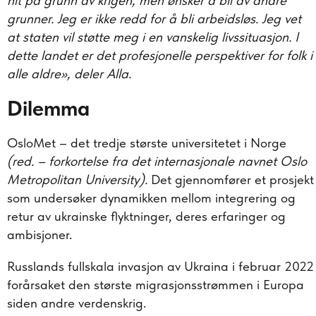
hit på grunn av krigen, men ønsker å bli av andre
grunner. Jeg er ikke redd for å bli arbeidsløs. Jeg vet
at staten vil støtte meg i en vanskelig livssituasjon. I
dette landet er det profesjonelle perspektiver for folk i
alle aldre», deler Alla.
Dilemma
OsloMet – det tredje største universitetet i Norge
(red. – forkortelse fra det internasjonale navnet Oslo
Metropolitan University
).
Det gjennomfører et prosjekt
som undersøker dynamikken mellom integrering og
retur av ukrainske flyktninger, deres erfaringer og
ambisjoner.
Russlands fullskala invasjon av Ukraina i februar 2022
forårsaket den største migrasjonsstrømmen i Europa
siden andre verdenskrig.