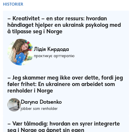
HISTORIER
– Kreativitet – en stor ressurs: hvordan
håndlaget hjelper en ukrainsk psykolog med
å tilpasse seg i Norge
Лідія Кирдода
практикує арттерапію
– Jeg skammer meg ikke over dette, fordi jeg
føler frihet: En ukrainere om arbeidet som
renholder i Norge
Daryna Dotsenko
jobber som renholder
– Vær tålmodig: hvordan en syrer integrerte
seg i Norge og åpnet sin egen