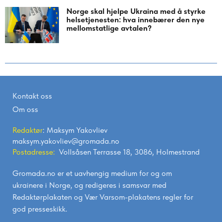
Norge skal hjelpe Ukraina med å styrke
helsetjenesten: hva innebærer den nye
mellomstatlige avtalen?
Kontakt oss
Om oss
Redaktør
: Maksym Yakovliev
maksym.yakovliev@gromada.no
Postadresse:
Vollsåsen Terrasse 18, 3086, Holmestrand
Gromada.no er et uavhengig medium for og om
ukrainere i Norge, og redigeres i samsvar med
Redaktørplakaten
og
Vær Varsom-plakatens
regler for
god presseskikk.