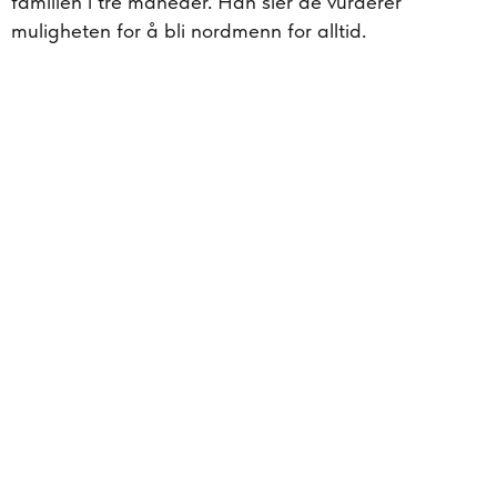
familien i tre måneder. Han sier de vurderer
muligheten for å bli nordmenn for alltid.