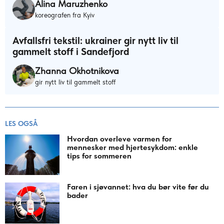
Alina Maruzhenko
koreografen fra Kyiv
Avfallsfri tekstil: ukrainer gir nytt liv til
gammelt stoff i Sandefjord
Zhanna Okhotnikova
gir nytt liv til gammelt stoff
LES OGSÅ
Hvordan overleve varmen for
mennesker med hjertesykdom: enkle
tips for sommeren
Faren i sjøvannet: hva du bør vite før du
bader